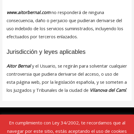
www.aitorbernal.com
no responderá de ninguna
consecuencia, daño o perjuicio que pudieran derivarse del
uso indebido de los servicios suministrados, incluyendo los
efectuados por terceros enlazados.
Jurisdicción y leyes aplicables
Aitor Bernal
y el Usuario, se regirán para solventar cualquier
controversia que pudiera derivarse del acceso, o uso de
esta página web, por la legislación española, y se someten a
los Juzgados y Tribunales de la ciudad de
Vilanova del Camí
.
Política de privacidad
Política de Cookies
En cumplimiento con Ley 34/2002, te recordamos que al
Aviso legal
Aitor Bernal | Comunicación
Contrataciones
navegar por este sitio, estás aceptando el uso de cookies